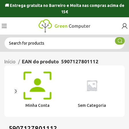
🚚 Entrega gratuita no
Barreiro
e
Moita
nas compras acima de
15€
Início
EAN do produto
5907127801112
Minha Conta
Sem Categoria
5907127801112