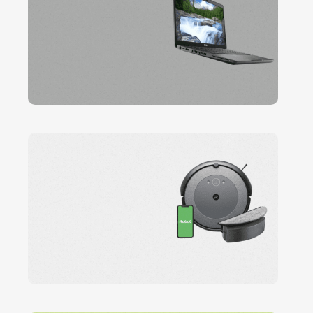
Ver mais
Peças de
Reposição para
portáteis
Ver mais