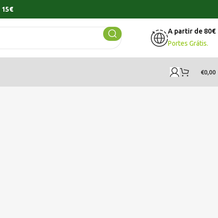
 15€
A partir de 80€
Portes Grátis.
€
0,00