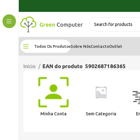
Todos Os Produtos
Sobre Nós
Contacto
Outlet
Início
EAN do produto
5902687186365
Minha Conta
Sem Categoria
E