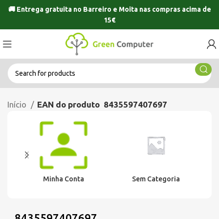
🚚 Entrega gratuita no
Barreiro
e
Moita
nas compras acima de
15€
Início
EAN do produto
8435597407697
Minha Conta
Sem Categoria
8435597407697