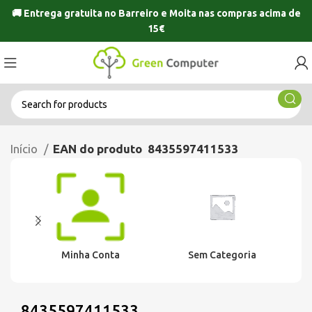
🚚 Entrega gratuita no
Barreiro
e
Moita
nas compras acima de
15€
Início
EAN do produto
8435597411533
Minha Conta
Sem Categoria
8435597411533