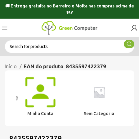
🚚 Entrega gratuita no
Barreiro
e
Moita
nas compras acima de
15€
Início
EAN do produto
8435597422379
Minha Conta
Sem Categoria
8435597422379