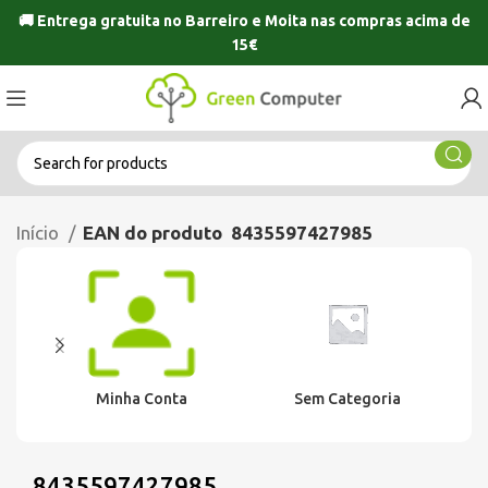
🚚 Entrega gratuita no
Barreiro
e
Moita
nas compras acima de
15€
Início
EAN do produto
8435597427985
Minha Conta
Sem Categoria
8435597427985