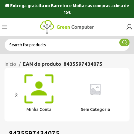
🚚 Entrega gratuita no
Barreiro
e
Moita
nas compras acima de
15€
Início
EAN do produto
8435597434075
Minha Conta
Sem Categoria
8435597434075