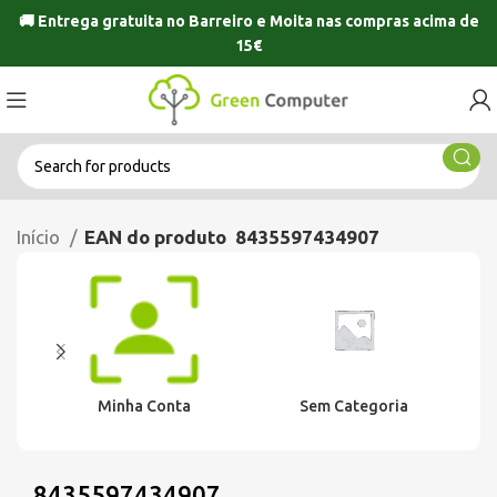
🚚 Entrega gratuita no
Barreiro
e
Moita
nas compras acima de
15€
Início
EAN do produto
8435597434907
Minha Conta
Sem Categoria
8435597434907