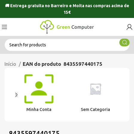
🚚 Entrega gratuita no
Barreiro
e
Moita
nas compras acima de
15€
Início
EAN do produto
8435597440175
Minha Conta
Sem Categoria
8435597440175