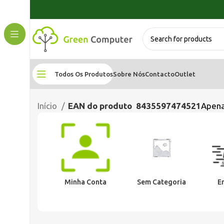
Todos Os Produtos
Sobre Nós
Contacto
Outlet
Início
EAN do produto
8435597474521
Apena
Minha Conta
Sem Categoria
E