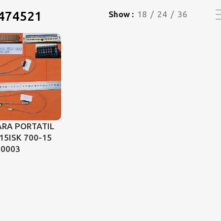
474521
Show
18
24
36
ARA PORTATIL
15ISK 700-15
.0003