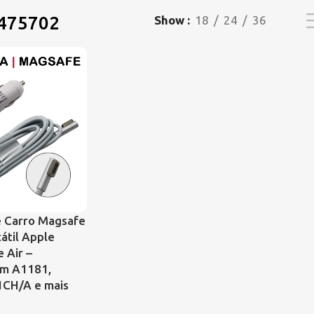
475702
Show
18
24
36
e Carro Magsafe
átil Apple
 Air –
om A1181,
CH/A e mais