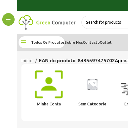
Todos Os Produtos
Sobre Nós
Contacto
Outlet
Início
EAN do produto
8435597475702
Apena
Minha Conta
Sem Categoria
E