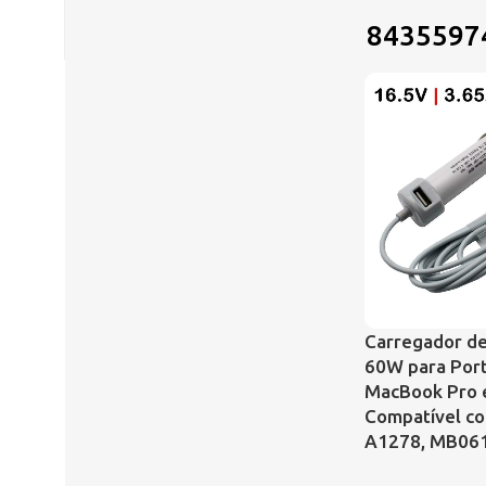
8435597
Carregador d
60W para Port
MacBook Pro e
Compatível c
A1278, MB061