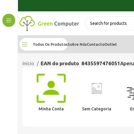
Todos Os Produtos
Sobre Nós
Contacto
Outlet
Início
EAN do produto
8435597476051
Apena
Minha Conta
Sem Categoria
E