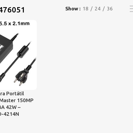
476051
Show
18
24
36
ra Portátil
cMaster 150MP
3A 42W –
D-4214N