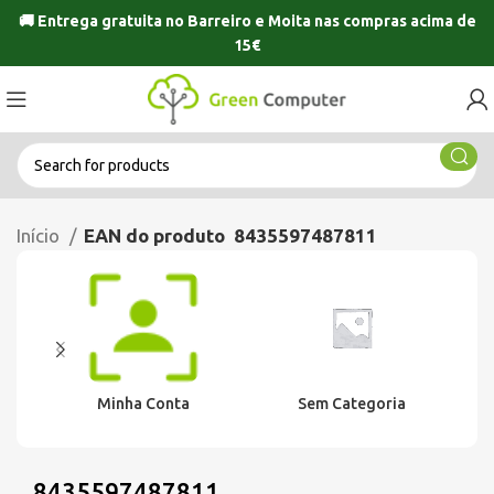
🚚 Entrega gratuita no
Barreiro
e
Moita
nas compras acima de
15€
Início
EAN do produto
8435597487811
Minha Conta
Sem Categoria
8435597487811