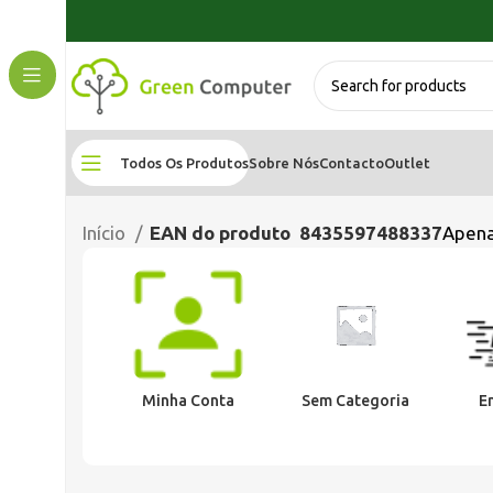
Todos Os Produtos
Sobre Nós
Contacto
Outlet
Início
EAN do produto
8435597488337
Apena
Minha Conta
Sem Categoria
E