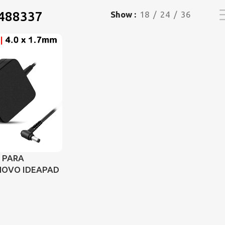
488337
Show
18
24
36
 PARA
NOVO IDEAPAD