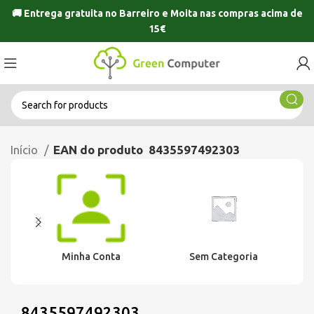
🚚 Entrega gratuita no
Barreiro
e
Moita
nas compras acima de
15€
Início
EAN do produto
8435597492303
Minha Conta
Sem Categoria
8435597492303