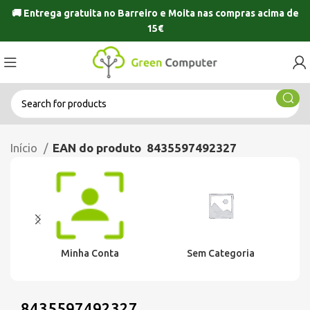
🚚 Entrega gratuita no
Barreiro
e
Moita
nas compras acima de
15€
Início
EAN do produto
8435597492327
Minha Conta
Sem Categoria
8435597492327