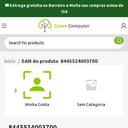
🚚 Entrega gratuita no
Barreiro
e
Moita
nas compras acima de
15€
Início
EAN do produto
8445524003700
Minha Conta
Sem Categoria
8445524003700