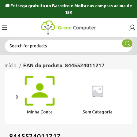
🚚 Entrega gratuita no
Barreiro
e
Moita
nas compras acima de
15€
Início
EAN do produto
8445524011217
Minha Conta
Sem Categoria
8445524011217