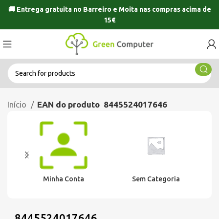
🚚 Entrega gratuita no
Barreiro
e
Moita
nas compras acima de
15€
Início
EAN do produto
8445524017646
Minha Conta
Sem Categoria
8445524017646