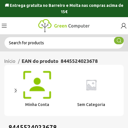
🚚 Entrega gratuita no
Barreiro
e
Moita
nas compras acima de
15€
Início
EAN do produto
8445524023678
Minha Conta
Sem Categoria
8445524023678