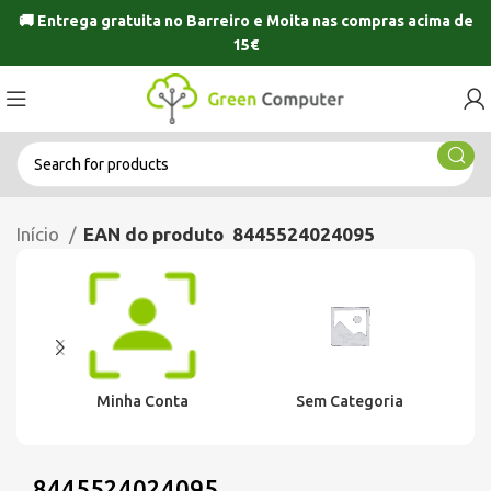
🚚 Entrega gratuita no
Barreiro
e
Moita
nas compras acima de
15€
Início
EAN do produto
8445524024095
Minha Conta
Sem Categoria
8445524024095