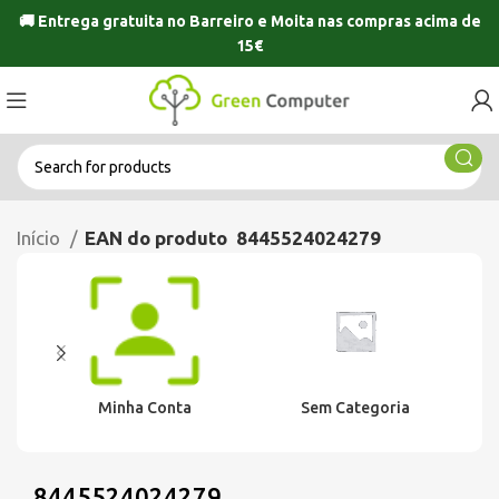
🚚 Entrega gratuita no
Barreiro
e
Moita
nas compras acima de
15€
Início
EAN do produto
8445524024279
Minha Conta
Sem Categoria
8445524024279