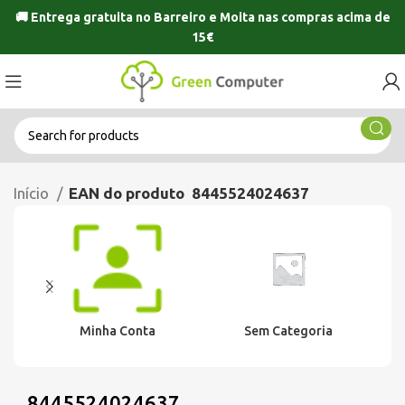
🚚 Entrega gratuita no
Barreiro
e
Moita
nas compras acima de
15€
Início
EAN do produto
8445524024637
Minha Conta
Sem Categoria
8445524024637