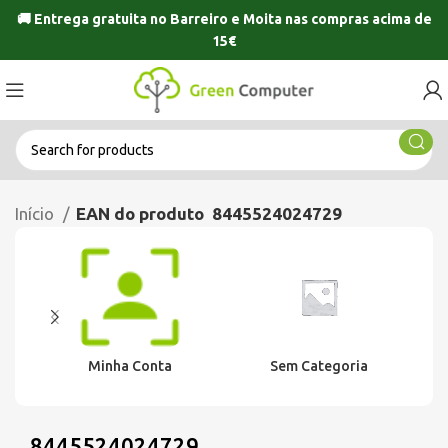
🚚 Entrega gratuita no
Barreiro
e
Moita
nas compras acima de
15€
Início
EAN do produto
8445524024729
Minha Conta
Sem Categoria
8445524024729