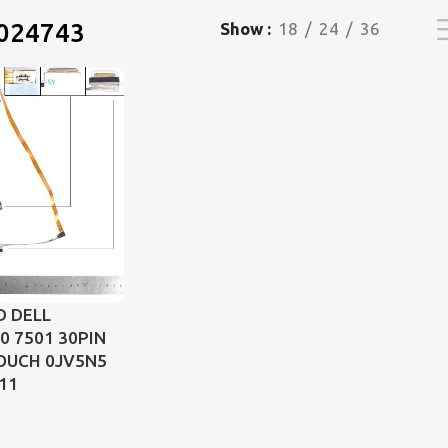
024743
Show
18
24
36
D DELL
0 7501 30PIN
TOUCH 0JV5N5
11