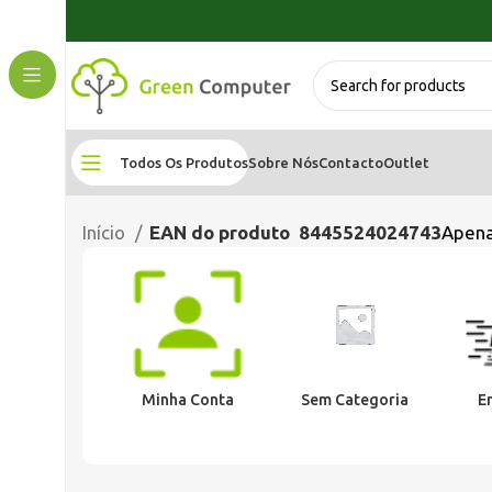
Todos Os Produtos
Sobre Nós
Contacto
Outlet
Início
EAN do produto
8445524024743
Apena
Minha Conta
Sem Categoria
E