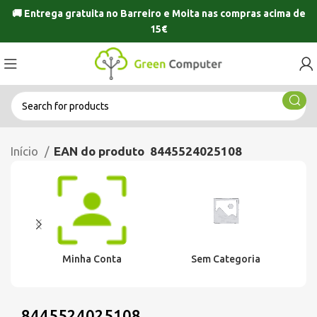
🚚 Entrega gratuita no
Barreiro
e
Moita
nas compras acima de
15€
Início
EAN do produto
8445524025108
Minha Conta
Sem Categoria
8445524025108