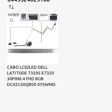
CABO LCD/LED DELL
LATITUDE 7320S E7320
30PIN0.4 FHD RGB
DC02C00QR00 0Y5WMD