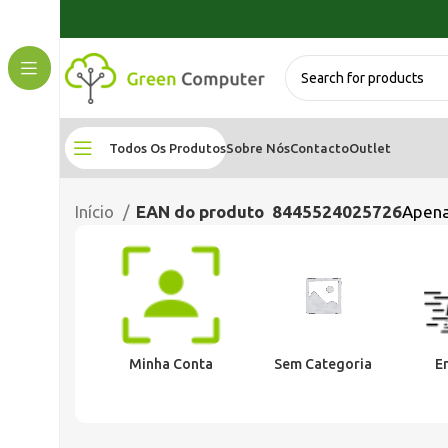
Todos Os Produtos
Sobre Nós
Contacto
Outlet
Início
EAN do produto
8445524025726
Apena
Minha Conta
Sem Categoria
E