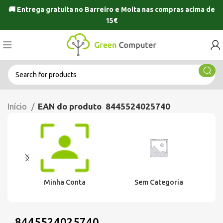
🚚 Entrega gratuita no
Barreiro
e
Moita
nas compras acima de
15€
Início
EAN do produto
8445524025740
Minha Conta
Sem Categoria
8445524025740