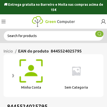
🚚 Entrega gratuita no
Barreiro
e
Moita
nas compras acima de
15€
Início
EAN do produto
8445524025795
Minha Conta
Sem Categoria
8445524025795