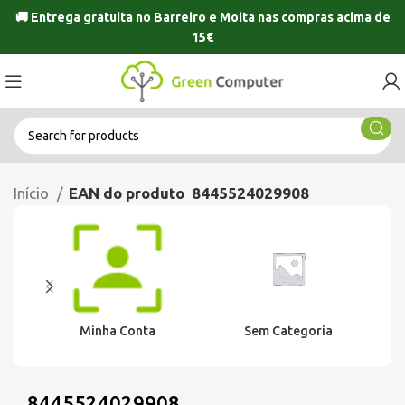
🚚 Entrega gratuita no
Barreiro
e
Moita
nas compras acima de
15€
Início
EAN do produto
8445524029908
Minha Conta
Sem Categoria
8445524029908