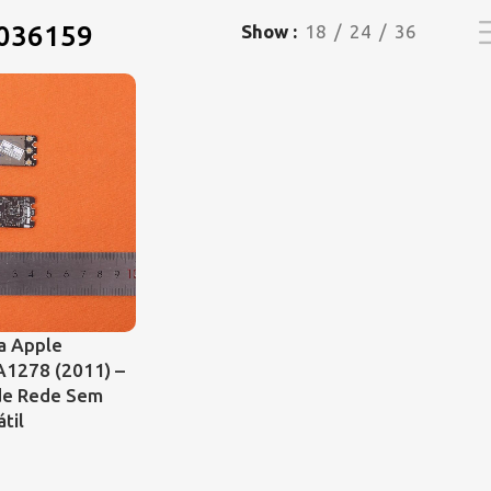
036159
Show
18
24
36
ra Apple
A1278 (2011) –
de Rede Sem
til