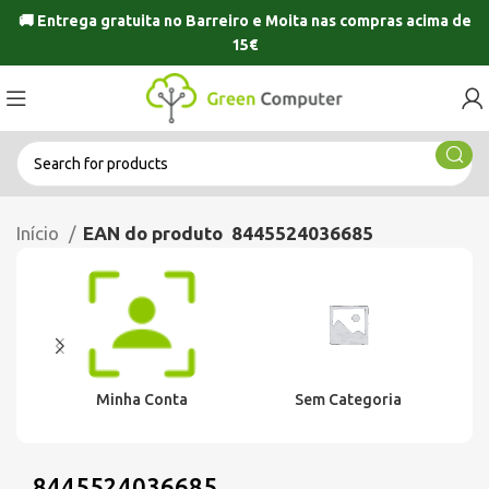
🚚 Entrega gratuita no
Barreiro
e
Moita
nas compras acima de
15€
Início
EAN do produto
8445524036685
Minha Conta
Sem Categoria
8445524036685