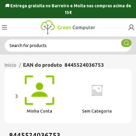
🚚 Entrega gratuita no
Barreiro
e
Moita
nas compras acima de
15€
Início
EAN do produto
8445524036753
Minha Conta
Sem Categoria
8445524036753