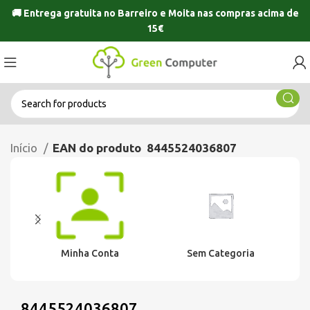
🚚 Entrega gratuita no
Barreiro
e
Moita
nas compras acima de
15€
Início
EAN do produto
8445524036807
Minha Conta
Sem Categoria
8445524036807