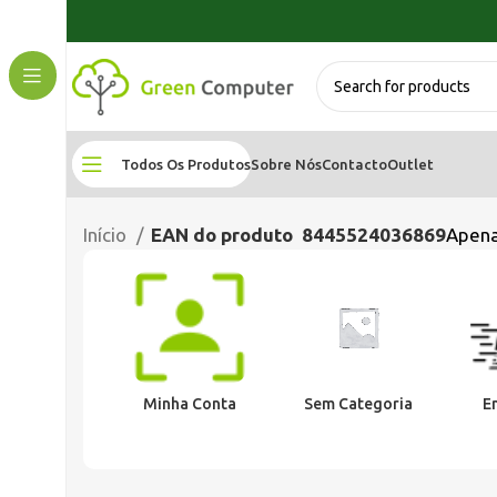
Todos Os Produtos
Sobre Nós
Contacto
Outlet
Início
EAN do produto
8445524036869
Apena
Minha Conta
Sem Categoria
E