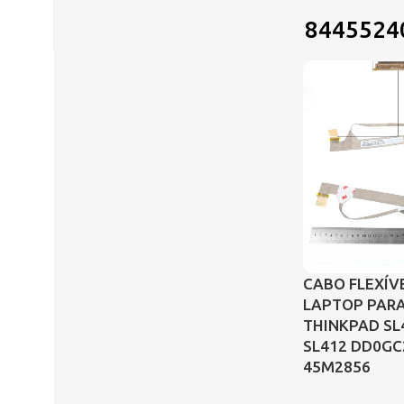
8445524
CABO FLEXÍV
LAPTOP PAR
THINKPAD SL
SL412 DD0GC
45M2856