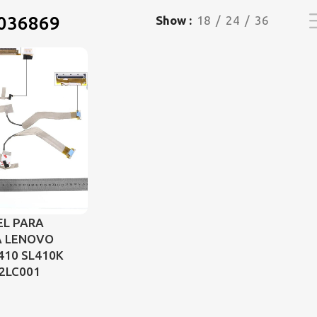
036869
Show
18
24
36
EL PARA
A LENOVO
410 SL410K
2LC001