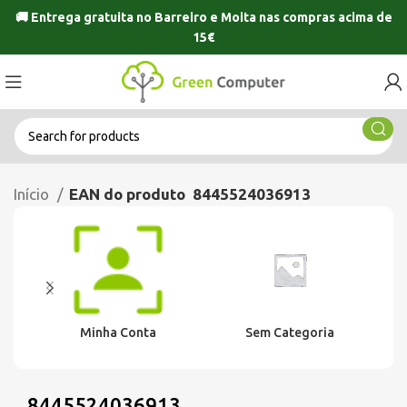
🚚 Entrega gratuita no
Barreiro
e
Moita
nas compras acima de
15€
Início
EAN do produto
8445524036913
Minha Conta
Sem Categoria
8445524036913