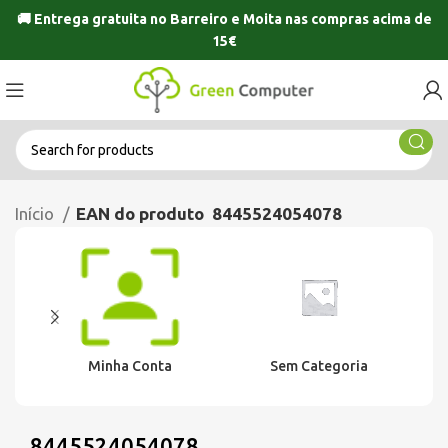
🚚 Entrega gratuita no
Barreiro
e
Moita
nas compras acima de
15€
Início
EAN do produto
8445524054078
Minha Conta
Sem Categoria
8445524054078