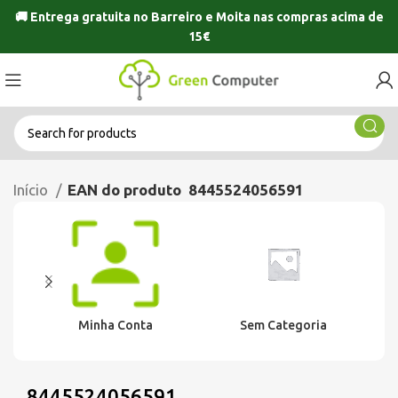
🚚 Entrega gratuita no
Barreiro
e
Moita
nas compras acima de
15€
Início
EAN do produto
8445524056591
Minha Conta
Sem Categoria
8445524056591