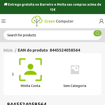
🚚 Entrega gratuita no
Barreiro
e
Moita
nas compras acima de
15€
Início
EAN do produto
8445524058564
Minha Conta
Sem Categoria
8445524058564