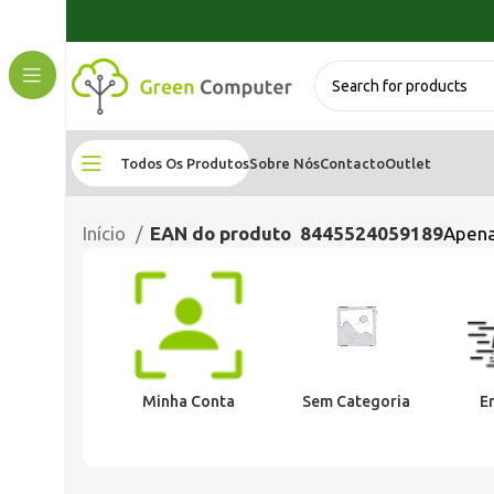
Todos Os Produtos
Sobre Nós
Contacto
Outlet
Início
EAN do produto
8445524059189
Apena
Minha Conta
Sem Categoria
E