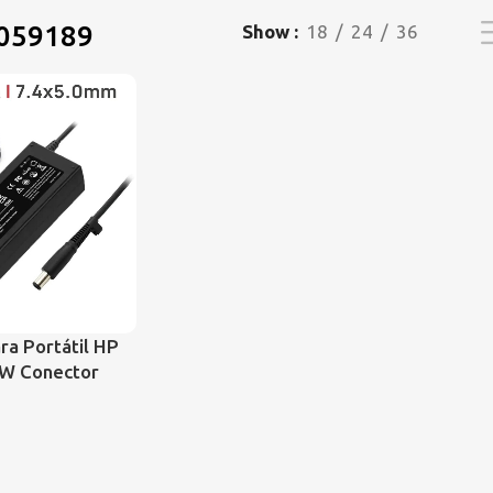
059189
Show
18
24
36
ra Portátil HP
5W Conector