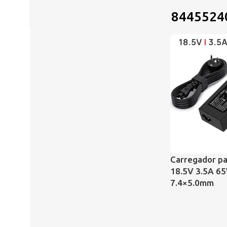
8445524
Carregador pa
18.5V 3.5A 6
7.4×5.0mm