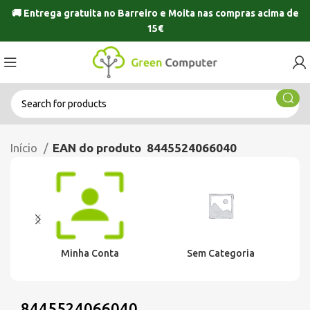
🚚 Entrega gratuita no
Barreiro
e
Moita
nas compras acima de
15€
Início
EAN do produto
8445524066040
Minha Conta
Sem Categoria
8445524066040