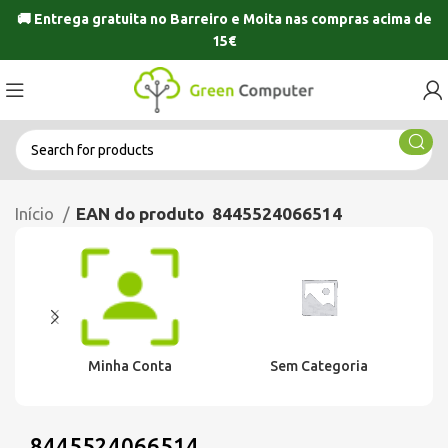
🚚 Entrega gratuita no
Barreiro
e
Moita
nas compras acima de
15€
Início
EAN do produto
8445524066514
Minha Conta
Sem Categoria
8445524066514