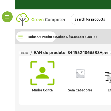
Todos Os Produtos
Sobre Nós
Contacto
Outlet
Início
EAN do produto
8445524066538
Apena
Minha Conta
Sem Categoria
E