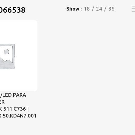
066538
Show
18
24
36
D/LED PARA
ER
511 C736 |
 50.KD4N7.001