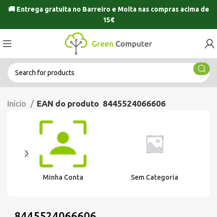
🚚 Entrega gratuita no
Barreiro
e
Moita
nas compras acima de
15€
Início
EAN do produto
8445524066606
Minha Conta
Sem Categoria
8445524066606