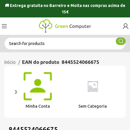
🚚 Entrega gratuita no
Barreiro
e
Moita
nas compras acima de
15€
Início
EAN do produto
8445524066675
Minha Conta
Sem Categoria
8445524066675