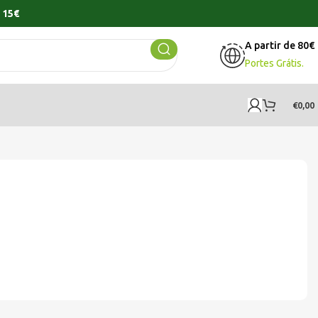
 15€
A partir de 80€
Portes Grátis.
€
0,00