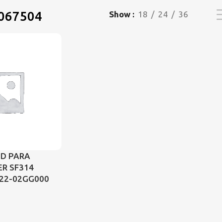
067504
Show
18
24
36
ED PARA
ER SF314
422-02GG000