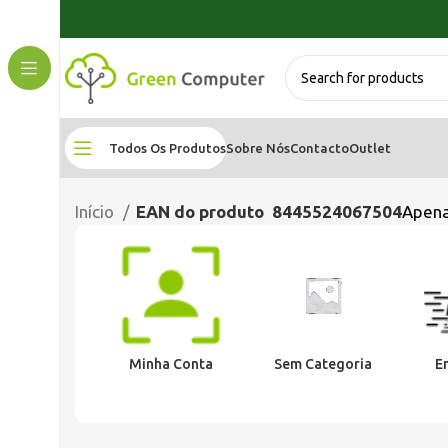
Todos Os Produtos
Sobre Nós
Contacto
Outlet
Início
EAN do produto
8445524067504
Apena
Minha Conta
Sem Categoria
E