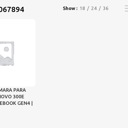
067894
Show
18
24
36
MARA PARA
NOVO 300E
EBOOK GEN4 |