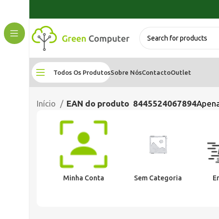
Todos Os Produtos
Sobre Nós
Contacto
Outlet
Início
EAN do produto
8445524067894
Apena
Minha Conta
Sem Categoria
E