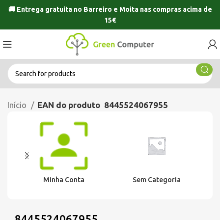
🚚 Entrega gratuita no
Barreiro
e
Moita
nas compras acima de
15€
Início
EAN do produto
8445524067955
Minha Conta
Sem Categoria
8445524067955